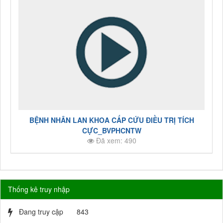
BỆNH NHÂN LAN KHOA CẤP CỨU ĐIỀU TRỊ TÍCH
CỰC_BVPHCNTW
Đã xem: 490
Thống kê truy nhập
Đang truy cập
843