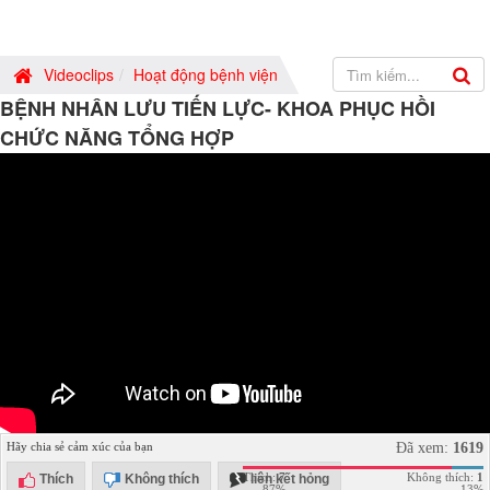
Videoclips
Hoạt động bệnh viện
BỆNH NHÂN LƯU TIẾN LỰC- KHOA PHỤC HỒI
CHỨC NĂNG TỔNG HỢP
Hãy chia sẻ cảm xúc của bạn
Đã xem:
1619
Thích:
7
Không thích:
1
Thích
Không thích
liên kết hỏng
87%
13%