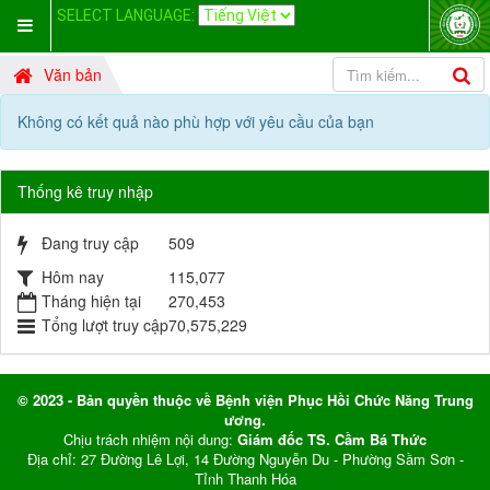
SELECT LANGUAGE:
Văn bản
Không có kết quả nào phù hợp với yêu cầu của bạn
Thống kê truy nhập
Đang truy cập
509
Hôm nay
115,077
Tháng hiện tại
270,453
Tổng lượt truy cập
70,575,229
© 2023 - Bản quyền thuộc về Bệnh viện Phục Hồi Chức Năng Trung
ương.
Chịu trách nhiệm nội dung:
Giám đốc TS. Cầm Bá Thức
Địa chỉ: 27 Đường Lê Lợi, 14 Đường Nguyễn Du - Phường Sầm Sơn -
Tỉnh Thanh Hóa