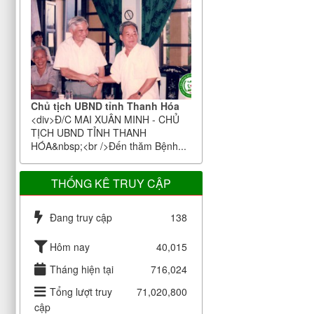
Chủ tịch UBND tỉnh Thanh Hóa
<div>Đ/C MAI XUÂN MINH - CHỦ
TỊCH UBND TỈNH THANH
HÓA&nbsp;<br />Đến thăm Bệnh...
THỐNG KÊ TRUY CẬP
Đang truy cập
138
Hôm nay
40,015
Tháng hiện tại
716,024
Tổng lượt truy
71,020,800
cập