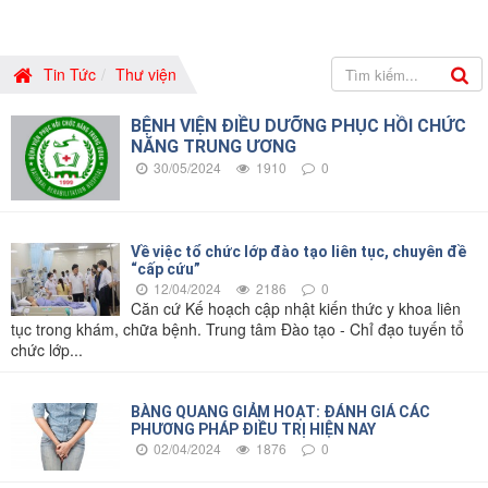
Tin Tức
Thư viện
BỆNH VIỆN ĐIỀU DƯỠNG PHỤC HỒI CHỨC
NĂNG TRUNG ƯƠNG
30/05/2024
1910
0
Về việc tổ chức lớp đào tạo liên tục, chuyên đề
“cấp cứu”
12/04/2024
2186
0
Căn cứ Kế hoạch cập nhật kiến thức y khoa liên
tục trong khám, chữa bệnh. Trung tâm Đào tạo - Chỉ đạo tuyến tổ
chức lớp...
BÀNG QUANG GIẢM HOẠT: ĐÁNH GIÁ CÁC
PHƯƠNG PHÁP ĐIỀU TRỊ HIỆN NAY
02/04/2024
1876
0