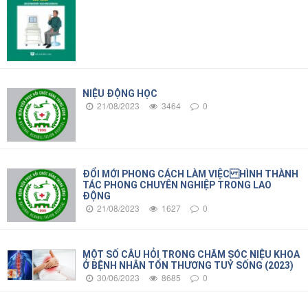
NIỆU ĐỘNG HỌC
21/08/2023
3464
0
ĐỔI MỚI PHONG CÁCH LÀM VIỆC HÌNH THÀNH
TÁC PHONG CHUYÊN NGHIỆP TRONG LAO
ĐỘNG
21/08/2023
1627
0
MỘT SỐ CÂU HỎI TRONG CHĂM SÓC NIỆU KHOA
Ở BỆNH NHÂN TỔN THƯƠNG TUỶ SỐNG (2023)
30/06/2023
8685
0