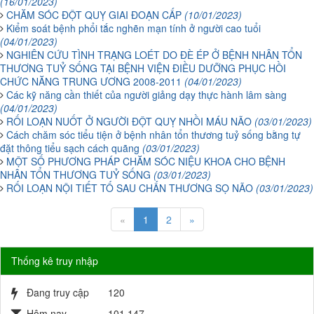
(16/01/2023)
CHĂM SÓC ĐỘT QUỴ GIAI ĐOẠN CẤP
(10/01/2023)
Kiểm soát bệnh phổi tắc nghẽn mạn tính ở người cao tuổi
(04/01/2023)
NGHIÊN CỨU TÌNH TRẠNG LOÉT DO ĐÈ ÉP Ở BỆNH NHÂN TỔN
THƯƠNG TUỶ SỐNG TẠI BỆNH VIỆN ĐIỀU DƯỠNG PHỤC HỒI
CHỨC NĂNG TRUNG ƯƠNG 2008-2011
(04/01/2023)
Các kỹ năng cần thiết của người giảng dạy thực hành lâm sàng
(04/01/2023)
RỐI LOẠN NUỐT Ở NGƯỜI ĐỘT QUỴ NHỒI MÁU NÃO
(03/01/2023)
Cách chăm sóc tiểu tiện ở bệnh nhân tổn thương tuỷ sống bằng tự
đặt thông tiểu sạch cách quãng
(03/01/2023)
MỘT SỐ PHƯƠNG PHÁP CHĂM SÓC NIỆU KHOA CHO BỆNH
NHÂN TỔN THƯƠNG TUỶ SỐNG
(03/01/2023)
RỐI LOẠN NỘI TIẾT TỐ SAU CHẤN THƯƠNG SỌ NÃO
(03/01/2023)
«
1
2
»
Thống kê truy nhập
Đang truy cập
120
Hôm nay
101,147