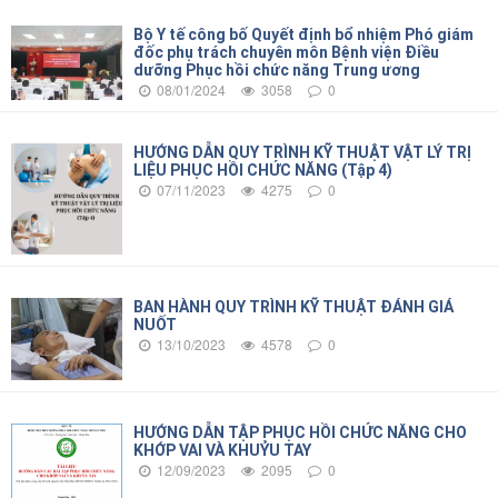
Bộ Y tế công bố Quyết định bổ nhiệm Phó giám
đốc phụ trách chuyên môn Bệnh viện Điều
dưỡng Phục hồi chức năng Trung ương
08/01/2024
3058
0
HƯỚNG DẪN QUY TRÌNH KỸ THUẬT VẬT LÝ TRỊ
LIỆU PHỤC HỒI CHỨC NĂNG (Tập 4)
07/11/2023
4275
0
BAN HÀNH QUY TRÌNH KỸ THUẬT ĐÁNH GIÁ
NUỐT
13/10/2023
4578
0
HƯỚNG DẪN TẬP PHỤC HỒI CHỨC NĂNG CHO
KHỚP VAI VÀ KHUỶU TAY
12/09/2023
2095
0