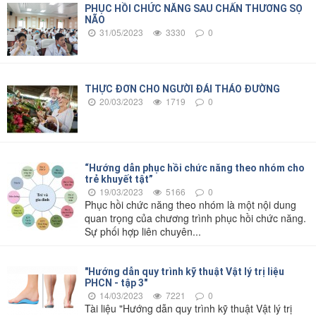
PHỤC HỒI CHỨC NĂNG SAU CHẤN THƯƠNG SỌ
NÃO
31/05/2023
3330
0
THỰC ĐƠN CHO NGƯỜI ĐÁI THÁO ĐƯỜNG
20/03/2023
1719
0
“Hướng dẫn phục hồi chức năng theo nhóm cho
trẻ khuyết tật”
19/03/2023
5166
0
Phục hồi chức năng theo nhóm là một nội dung
quan trọng của chương trình phục hồi chức năng.
Sự phối hợp liên chuyên...
"Hướng dẫn quy trình kỹ thuật Vật lý trị liệu
PHCN - tập 3"
14/03/2023
7221
0
Tài liệu "Hướng dẫn quy trình kỹ thuật Vật lý trị