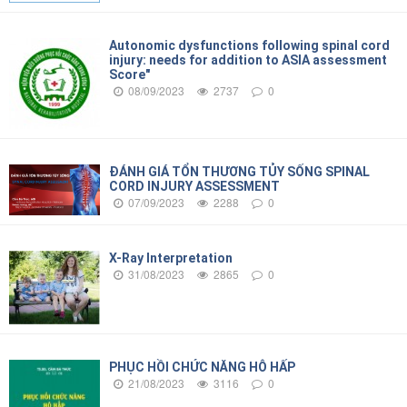
Autonomic dysfunctions following spinal cord
injury: needs for addition to ASIA assessment
Score"
08/09/2023
2737
0
ĐÁNH GIÁ TỔN THƯƠNG TỦY SỐNG SPINAL
CORD INJURY ASSESSMENT
07/09/2023
2288
0
X-Ray Interpretation
31/08/2023
2865
0
PHỤC HỒI CHỨC NĂNG HÔ HẤP
21/08/2023
3116
0