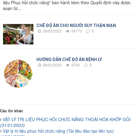
liệu Phục hồi chức năng" ban hành kèm theo Quyết định này được
soạn từ...
CHẾ ĐỘ ĂN CHO NGƯỜI SUY THẬN MẠN
28/02/2023
54770
0
HƯỚNG DẪN CHẾ ĐỘ ĂN BỆNH LÝ
28/02/2023
3700
0
Các tin khác
VẬT LÝ TRỊ LIỆU PHỤC HỒI CHỨC NĂNG THOÁI HÓA KHỚP GỐI
(31/01/2023)
Vật lý trị liệu phục hồi chức năng (Tài liệu đào tạo liên tục)