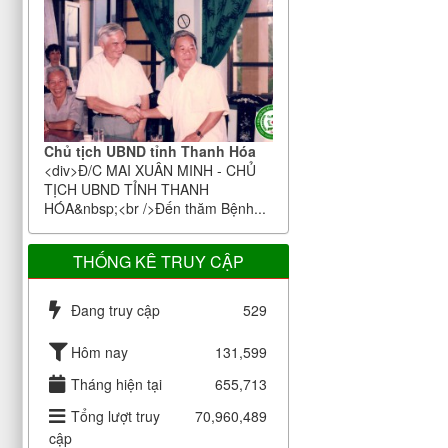
Chủ tịch UBND tỉnh Thanh Hóa
<div>Đ/C MAI XUÂN MINH - CHỦ
TỊCH UBND TỈNH THANH
HÓA&nbsp;<br />Đến thăm Bệnh...
THỐNG KÊ TRUY CẬP
Đang truy cập
529
Hôm nay
131,599
Tháng hiện tại
655,713
Tổng lượt truy
70,960,489
cập