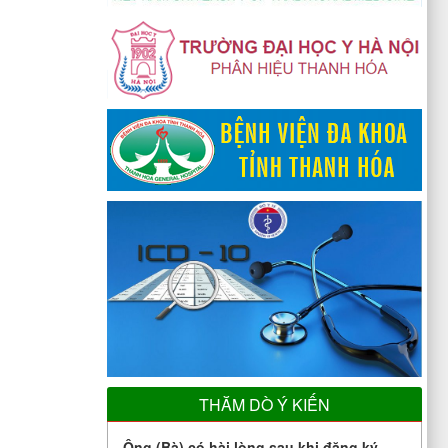
THĂM DÒ Ý KIẾN
Ông (Bà) có hài lòng sau khi đăng ký