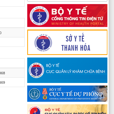
0
368
469