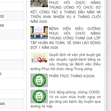
PHỤC HỒI CHỨC NĂNG
TRUNG ƯƠNG TỔ CHỨC SƠ
KẾT CÔNG TÁC 6 THÁNG ĐẦU NĂM VÀ
232
TRIỂN KHAI NHIỆM VỤ 6 THÁNG CUỐI
NĂM 2026
658
BỆNH VIỆN ĐIỀU DƯỠNG
PHỤC HỒI CHỨC NĂNG
TRUNG ƯƠNG THAM GIA LỚP
TẬP HUẤN AN TOÀN, VỆ SINH LAO ĐỘNG
ĐỢT 1 NĂM 2026
Quyết định về việc phê duyệt giá
vận chuyển người bệnh bằng xe
cứu thương tại Bệnh viện Điều
dưỡng Phục hồi chức năng Trung ương
6
PHÂN TRỰC THÁNG 8/2026
Chủ động phòng, chống COVID-
19 và cúm mùa trước nguy cơ
gia tăng các bệnh lây truyền qua
565
đường hô hấp