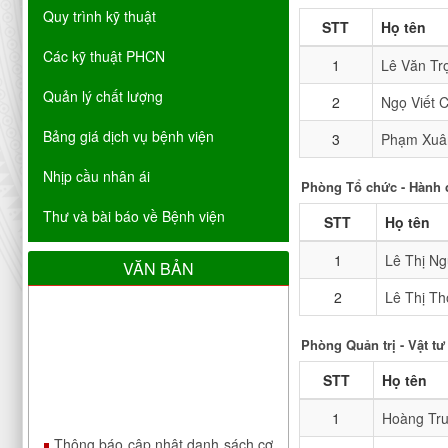
Quy trình kỹ thuật
STT
Họ tên
Các kỹ thuật PHCN
1
Lê Văn Tr
Quản lý chất lượng
2
Ngọ Viết 
Bảng giá dịch vụ bệnh viện
3
Phạm Xuâ
Nhịp cầu nhân ái
Phòng Tổ chức - Hành 
Thư và bài báo về Bệnh viện
STT
Họ tên
1
Lê Thị Ng
VĂN BẢN
2
Lê Thị Th
Phòng Quản trị - Vật tư 
STT
Họ tên
Thông báo cập nhật danh sách cơ
1
Hoàng Tr
sở đáp ứng yêu cầu là cơ sở hướng