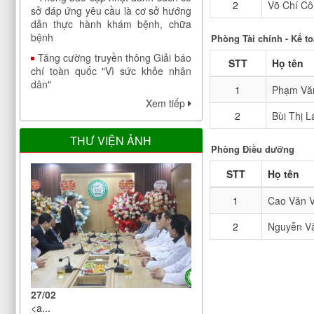
2
Võ Chí C
dẫn thực hành khám bệnh, chữa
bệnh
Phòng Tài chính - Kế t
Tăng cường truyền thông Giải báo
chí toàn quốc "Vì sức khỏe nhân
STT
Họ tên
dân"
Chỉ thị của Ban bí thư về việc tổ
1
Phạm Vă
chức Tết Nhâm Dần năm 2022
Xem tiếp
2
Bùi Thị L
Công bố công khai đáp ứng yêu
cầu là cơ sở thực hành trong đào
THƯ VIỆN ẢNH
tạo khối ngành sức khoẻ của Bệnh
Phòng Điều dưỡng
viện Điều dưỡng Phục hồi chức
năng Trung ương
STT
Họ tên
V/v bảo đảm nhân lực y tế trong
1
Cao Văn 
phòng, chống dịch COVID-19
2
Nguyễn V
Thông báo cập nhật danh sách cơ
sở đáp ứng yêu cầu là cơ sở hướng
dẫn thực hành khám bệnh, chữa
bệnh
Tăng cường truyền thông Giải báo
27/02
chí toàn quốc "Vì sức khỏe nhân
<a...