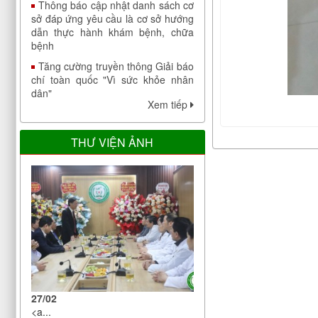
dẫn thực hành khám bệnh, chữa
bệnh
Tăng cường truyền thông Giải báo
chí toàn quốc "Vì sức khỏe nhân
dân"
Chỉ thị của Ban bí thư về việc tổ
Xem tiếp
chức Tết Nhâm Dần năm 2022
Công bố công khai đáp ứng yêu
THƯ VIỆN ẢNH
cầu là cơ sở thực hành trong đào
tạo khối ngành sức khoẻ của Bệnh
viện Điều dưỡng Phục hồi chức
năng Trung ương
V/v bảo đảm nhân lực y tế trong
phòng, chống dịch COVID-19
Thông báo cập nhật danh sách cơ
sở đáp ứng yêu cầu là cơ sở hướng
dẫn thực hành khám bệnh, chữa
bệnh
27/02
Tăng cường truyền thông Giải báo
<a...