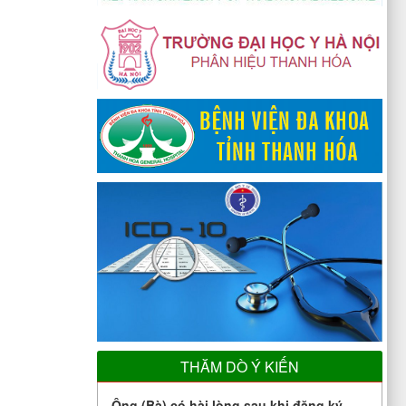
THĂM DÒ Ý KIẾN
Ông (Bà) có hài lòng sau khi đăng ký