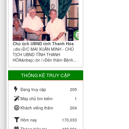
Chủ tịch UBND tỉnh Thanh Hóa
<div>Đ/C MAI XUÂN MINH - CHỦ
TỊCH UBND TỈNH THANH
HÓA&nbsp;<br />Đến thăm Bệnh...
THỐNG KÊ TRUY CẬP
Đang truy cập
205
Máy chủ tìm kiếm
1
Khách viếng thăm
204
Hôm nay
170,033
Tháng hiện tại
433,901