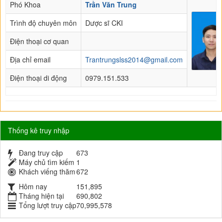
Phó Khoa
Trần Văn Trung
Trình độ chuyên môn
Dược sĩ CKI
Điện thoại cơ quan
Địa chỉ email
Trantrungslss2014@gmail.com
Điện thoại di động
0979.151.533
Thống kê truy nhập
Đang truy cập
673
Máy chủ tìm kiếm
1
Khách viếng thăm
672
Hôm nay
151,895
Tháng hiện tại
690,802
Tổng lượt truy cập
70,995,578