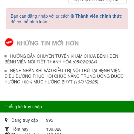
Bạn cần đăng nhập với tư cách là
Thành viên chính thức
để có thể bình luận
NHỮNG TIN MỚI HƠN
HƯỚNG DẪN CHUYỂN TUYẾN KHÁM CHỮA BỆNH ĐẾN
BỆNH VIỆN NỘI TIẾT THANH HÓA
(05/02/2024)
BỆNH NHÂN KHI VÀO ĐIỀU TRỊ NỘI TRÚ TẠI BỆNH VIỆN
ĐIỀU DƯỠNG PHỤC HỒI CHỨC NĂNG TRUNG ƯƠNG ĐƯỢC
HƯỞNG 100% MỨC HƯỞNG BHYT
(19/01/2025)
Thống kê truy nhập
Đang truy cập
995
Hôm nay
139,028