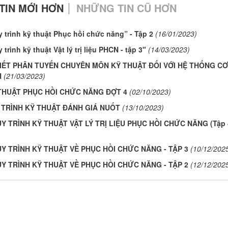
TIN MỚI HƠN
NHỮNG TIN CŨ HƠN
trình kỹ thuật Phục hồi chức năng” - Tập 2
(16/01/2023)
rình kỹ thuật Vật lý trị liệu PHCN - tập 3"
(14/03/2023)
TIẾT PHÂN TUYẾN CHUYÊN MÔN KỸ THUẬT ĐỐI VỚI HỆ THỐNG C
H
(21/03/2023)
THUẬT PHỤC HỒI CHỨC NĂNG ĐỢT 4
(02/10/2023)
TRÌNH KỸ THUẬT ĐÁNH GIÁ NUỐT
(13/10/2023)
 TRÌNH KỸ THUẬT VẬT LÝ TRỊ LIỆU PHỤC HỒI CHỨC NĂNG (Tập 
 TRÌNH KỸ THUẬT VỀ PHỤC HỒI CHỨC NĂNG - TẬP 3
(10/12/202
 TRÌNH KỸ THUẬT VỀ PHỤC HỒI CHỨC NĂNG - TẬP 2
(12/12/202