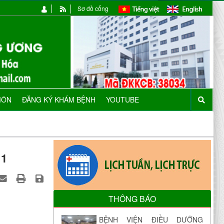
Sơ đồ cổng
MÔN
ĐĂNG KÝ KHÁM BỆNH
YOUTUBE
 1
THÔNG BÁO
BỆNH VIỆN ĐIỀU DƯỠNG