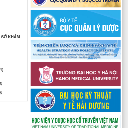
Ơ SỞ KHÁM
4)
5)
5)