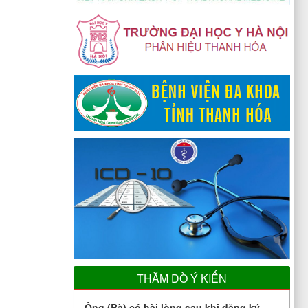
THĂM DÒ Ý KIẾN
Ông (Bà) có hài lòng sau khi đăng ký