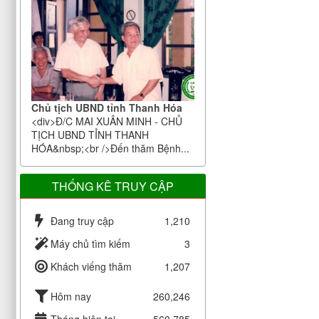
Chủ tịch UBND tỉnh Thanh Hóa
<div>Đ/C MAI XUÂN MINH - CHỦ
TỊCH UBND TỈNH THANH
HÓA&nbsp;<br />Đến thăm Bệnh...
THỐNG KÊ TRUY CẬP
Đang truy cập
1,210
Máy chủ tìm kiếm
3
Khách viếng thăm
1,207
Hôm nay
260,246
Tháng hiện tại
560,785