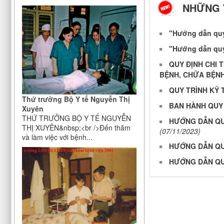
NHỮNG 
Chỉ thị của Ban bí thư về việc tổ
chức Tết Nhâm Dần năm 2022
"Hướng dẫn quy 
Công bố công khai đáp ứng yêu
cầu là cơ sở thực hành trong đào
"Hướng dẫn quy t
tạo khối ngành sức khoẻ của Bệnh
QUY ĐỊNH CHI 
viện Điều dưỡng Phục hồi chức
BỆNH, CHỮA BỆN
năng Trung ương
QUY TRÌNH KỸ 
V/v bảo đảm nhân lực y tế trong
Thứ trưởng Bộ Y tế Nguyễn Thị
phòng, chống dịch COVID-19
BAN HÀNH QUY 
Xuyên
THỨ TRƯỞNG BỘ Y TẾ NGUYỄN
HƯỚNG DẪN QUY
THỊ XUYÊN&nbsp;<br />Đến thăm
(07/11/2023)
và làm việc với bệnh...
HƯỚNG DẪN QUY
HƯỚNG DẪN QUY