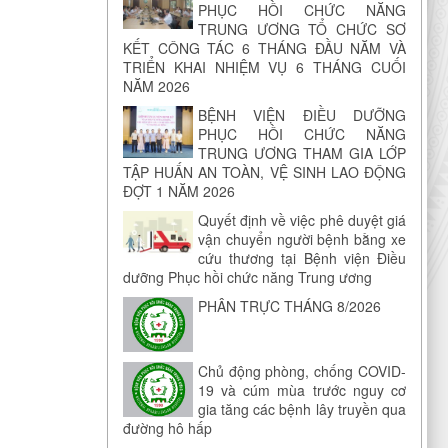
PHỤC HỒI CHỨC NĂNG
TRUNG ƯƠNG TỔ CHỨC SƠ
KẾT CÔNG TÁC 6 THÁNG ĐẦU NĂM VÀ
TRIỂN KHAI NHIỆM VỤ 6 THÁNG CUỐI
NĂM 2026
BỆNH VIỆN ĐIỀU DƯỠNG
PHỤC HỒI CHỨC NĂNG
TRUNG ƯƠNG THAM GIA LỚP
TẬP HUẤN AN TOÀN, VỆ SINH LAO ĐỘNG
ĐỢT 1 NĂM 2026
Quyết định về việc phê duyệt giá
vận chuyển người bệnh bằng xe
cứu thương tại Bệnh viện Điều
dưỡng Phục hồi chức năng Trung ương
PHÂN TRỰC THÁNG 8/2026
Chủ động phòng, chống COVID-
19 và cúm mùa trước nguy cơ
gia tăng các bệnh lây truyền qua
đường hô hấp