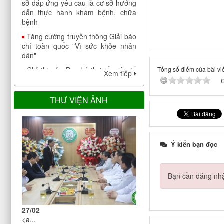
bệnh
Tăng cường truyền thông Giải báo
chí toàn quốc "Vì sức khỏe nhân
dân"
Chỉ thị của Ban bí thư về việc tổ
chức Tết Nhâm Dần năm 2022
Tổng số điểm của bài viế
Xem tiếp
Công bố công khai đáp ứng yêu
C
cầu là cơ sở thực hành trong đào
tạo khối ngành sức khoẻ của Bệnh
THƯ VIỆN ẢNH
viện Điều dưỡng Phục hồi chức
năng Trung ương
V/v bảo đảm nhân lực y tế trong
phòng, chống dịch COVID-19
Ý kiến bạn đọc
Thông báo cập nhật danh sách cơ
sở đáp ứng yêu cầu là cơ sở hướng
Bạn cần đăng nhậ
dẫn thực hành khám bệnh, chữa
bệnh
Tăng cường truyền thông Giải báo
27/02
chí toàn quốc "Vì sức khỏe nhân
<a...
dân"