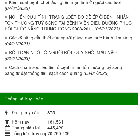
Kiểm soát bệnh phổi tắc nghẽn mạn tính ở người cao tuổi
(04/01/2023)
NGHIÊN CỨU TÌNH TRẠNG LOÉT DO ĐÈ ÉP Ở BỆNH NHÂN
TỔN THƯƠNG TUỶ SỐNG TẠI BỆNH VIỆN ĐIỀU DƯỠNG PHỤC
HỒI CHỨC NĂNG TRUNG ƯƠNG 2008-2011
(04/01/2023)
Các kỹ năng cần thiết của người giảng dạy thực hành lâm sàng
(04/01/2023)
RỐI LOẠN NUỐT Ở NGƯỜI ĐỘT QUỴ NHỒI MÁU NÃO
(03/01/2023)
Cách chăm sóc tiểu tiện ở bệnh nhân tổn thương tuỷ sống
bằng tự đặt thông tiểu sạch cách quãng
(03/01/2023)
Thống kê truy nhập
Đang truy cập
875
Hôm nay
181,561
Tháng hiện tại
445,429
Tổng lượt truy cập
70,750,205