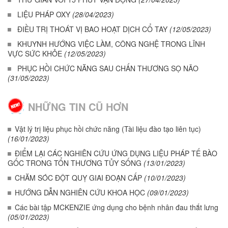
LIỆU PHÁP OXY
(28/04/2023)
ĐIỀU TRỊ THOÁT VỊ BAO HOẠT DỊCH CỔ TAY
(12/05/2023)
KHUYNH HƯỚNG VIỆC LÀM, CÔNG NGHỆ TRONG LĨNH
VỰC SỨC KHỎE
(12/05/2023)
PHỤC HỒI CHỨC NĂNG SAU CHẤN THƯƠNG SỌ NÃO
(31/05/2023)
NHỮNG TIN CŨ HƠN
Vật lý trị liệu phục hồi chức năng (Tài liệu đào tạo liên tục)
(16/01/2023)
ĐIỂM LẠI CÁC NGHIÊN CỨU ỨNG DỤNG LIỆU PHÁP TẾ BÀO
GỐC TRONG TỔN THƯƠNG TỦY SỐNG
(13/01/2023)
CHĂM SÓC ĐỘT QUỴ GIAI ĐOẠN CẤP
(10/01/2023)
HƯỚNG DẪN NGHIÊN CỨU KHOA HỌC
(09/01/2023)
Các bài tập MCKENZIE ứng dụng cho bệnh nhân đau thắt lưng
(05/01/2023)