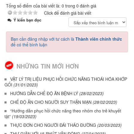
Tổng số điểm của bài viết là: 0 trong 0 đánh giá
Click để đánh giá bài viết
Ý kiến bạn đọc
Bạn cần đăng nhập với tư cách là
Thành viên chính thức
để có thể bình luận
NHỮNG TIN MỚI HƠN
VẬT LÝ TRỊ LIỆU PHỤC HỒI CHỨC NĂNG THOÁI HÓA KHỚP
GỐI
(31/01/2023)
HƯỚNG DẪN CHẾ ĐỘ ĂN BỆNH LÝ
(28/02/2023)
CHẾ ĐỘ ĂN CHO NGƯỜI SUY THẬN MẠN
(28/02/2023)
“Hướng dẫn phục hồi chức năng theo nhóm cho trẻ khuyết
tật”
(19/03/2023)
THỰC ĐƠN CHO NGƯỜI ĐÁI THÁO ĐƯỜNG
(20/03/2023)
THƯ GIÃN VỚI 15 PHÚT VẬN ĐỘNG
(27/04/2023)