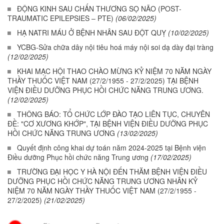
ĐỘNG KINH SAU CHẤN THƯƠNG SỌ NÃO (POST-
TRAUMATIC EPILEPSIES – PTE)
(06/02/2025)
HẠ NATRI MÁU Ở BỆNH NHÂN SAU ĐỘT QUỴ
(10/02/2025)
YCBG-Sửa chữa dây nội tiêu hoá máy nội soi dạ dày đại tràng
(12/02/2025)
KHAI MẠC HỘI THAO CHÀO MỪNG KỶ NIỆM 70 NĂM NGÀY
THẦY THUỐC VIỆT NAM (27/2/1955 - 27/2/2025) TẠI BỆNH
VIỆN ĐIỀU DƯỠNG PHỤC HỒI CHỨC NĂNG TRUNG ƯƠNG.
(12/02/2025)
THÔNG BÁO: TỔ CHỨC LỚP ĐÀO TẠO LIÊN TỤC, CHUYÊN
ĐỀ: "CƠ XƯƠNG KHỚP", TẠI BỆNH VIỆN ĐIỀU DƯỠNG PHỤC
HỒI CHỨC NĂNG TRUNG ƯƠNG
(13/02/2025)
Quyết định công khai dự toán năm 2024-2025 tại Bệnh viện
Điều dưỡng Phục hồi chức năng Trung ương
(17/02/2025)
TRƯỜNG ĐẠI HỌC Y HÀ NỘI ĐẾN THĂM BỆNH VIỆN ĐIỀU
DƯỠNG PHỤC HỒI CHỨC NĂNG TRUNG ƯƠNG NHÂN KỶ
NIỆM 70 NĂM NGÀY THẦY THUỐC VIỆT NAM (27/2/1955 -
27/2/2025)
(21/02/2025)