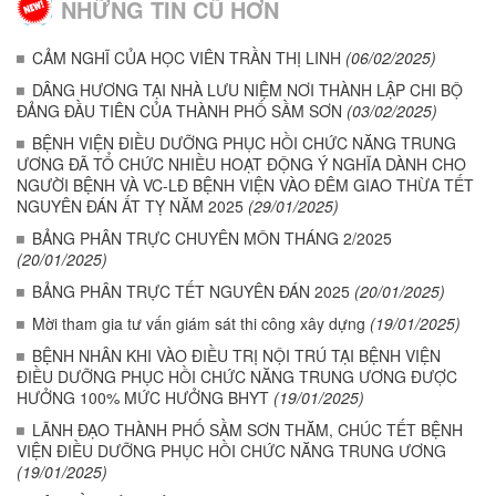
NHỮNG TIN CŨ HƠN
CẢM NGHĨ CỦA HỌC VIÊN TRẦN THỊ LINH
(06/02/2025)
DÂNG HƯƠNG TẠI NHÀ LƯU NIỆM NƠI THÀNH LẬP CHI BỘ
ĐẢNG ĐẦU TIÊN CỦA THÀNH PHỐ SẦM SƠN
(03/02/2025)
BỆNH VIỆN ĐIỀU DƯỠNG PHỤC HỒI CHỨC NĂNG TRUNG
ƯƠNG ĐÃ TỔ CHỨC NHIỀU HOẠT ĐỘNG Ý NGHĨA DÀNH CHO
NGƯỜI BỆNH VÀ VC-LĐ BỆNH VIỆN VÀO ĐÊM GIAO THỪA TẾT
NGUYÊN ĐÁN ẤT TỴ NĂM 2025
(29/01/2025)
BẢNG PHÂN TRỰC CHUYÊN MÔN THÁNG 2/2025
(20/01/2025)
BẢNG PHÂN TRỰC TẾT NGUYÊN ĐÁN 2025
(20/01/2025)
Mời tham gia tư vấn giám sát thi công xây dựng
(19/01/2025)
BỆNH NHÂN KHI VÀO ĐIỀU TRỊ NỘI TRÚ TẠI BỆNH VIỆN
ĐIỀU DƯỠNG PHỤC HỒI CHỨC NĂNG TRUNG ƯƠNG ĐƯỢC
HƯỞNG 100% MỨC HƯỞNG BHYT
(19/01/2025)
LÃNH ĐẠO THÀNH PHỐ SẦM SƠN THĂM, CHÚC TẾT BỆNH
VIỆN ĐIỀU DƯỠNG PHỤC HỒI CHỨC NĂNG TRUNG ƯƠNG
(19/01/2025)