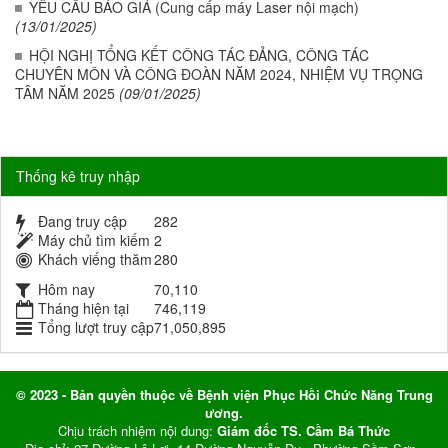
YÊU CẦU BÁO GIÁ (Cung cấp máy Laser nội mạch)
(13/01/2025)
HỘI NGHỊ TỔNG KẾT CÔNG TÁC ĐẢNG, CÔNG TÁC
CHUYÊN MÔN VÀ CÔNG ĐOÀN NĂM 2024, NHIỆM VỤ TRỌNG
TÂM NĂM 2025
(09/01/2025)
Thống kê truy nhập
Đang truy cập
282
Máy chủ tìm kiếm
2
Khách viếng thăm
280
Hôm nay
70,110
Tháng hiện tại
746,119
Tổng lượt truy cập
71,050,895
© 2023 - Bản quyền thuộc về Bệnh viện Phục Hồi Chức Năng Trung
ương.
Chịu trách nhiệm nội dung:
Giám đốc TS. Cầm Bá Thức