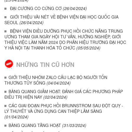
ĐẠI CƯƠNG CO CỨNG CƠ
(26/04/2024)
GIỚI THIỆU VÀI NÉT VỀ BỆNH VIỆN ĐẠI HỌC QUỐC GIA
SEOUL
(26/04/2024)
BỆNH VIỆN ĐIỀU DƯỠNG PHỤC HỒI CHỨC NĂNG TRUNG
ƯƠNG THAM GIA NGÀY HỘI TƯ VẤN, HƯỚNG NGHIỆP, GIỚI
THIỆU VIỆC LÀM NĂM 2024 DO PHÂN HIỆU TRƯỜNG ĐẠI HỌC
Y HÀ NỘI TẠI THANH HÓA TỔ CHỨC
(05/05/2024)
NHỮNG TIN CŨ HƠN
GIỚI THIỆU NHÓM ZALO CÂU LẠC BỘ NGƯỜI TỔN
THƯƠNG TỦY SỐNG
(04/04/2024)
BÀNG QUANG GIẢM HOẠT: ĐÁNH GIÁ CÁC PHƯƠNG PHÁP
ĐIỀU TRỊ HIỆN NAY
(02/04/2024)
CÁC GIAI ĐOẠN PHỤC HỒI BRUNNSTROM SAU ĐỘT QUỴ -
LÝ THUYẾT VÀ ỨNG DỤNG CAN THIỆP LÂM SÀNG
(01/04/2024)
BÀNG QUANG TĂNG HOẠT
(31/03/2024)