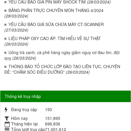
YÊU CẦU BÁO GIÁ PIN MÁY SHOCK TIM
(28/03/2024)
BẢNG PHÂN TRỰC CHUYÊN MÔN THÁNG 4/2024
(28/03/2024)
YÊU CẦU BÁO GIÁ SỬA CHỮA MÁY CT-SCANNER
(27/03/2024)
LIỆU PHÁP OXY CAO ÁP: TÌM HIỂU VỀ SỰ THẬT
(26/03/2024)
Uống trà xanh, cà phê hàng ngày giảm nguy cơ đau tim, đột
quỵ
(26/03/2024)
THÔNG BÁO TỔ CHỨC LỚP ĐÀO TẠO LIÊN TỤC, CHUYÊN
ĐỀ: "CHĂM SÓC ĐIỀU DƯỠNG"
(26/03/2024)
Thống kê truy nhập
Đang truy cập
150
Hôm nay
151,895
Tháng hiện tại
696,836
Tổng lượt truy cập
71,001,612