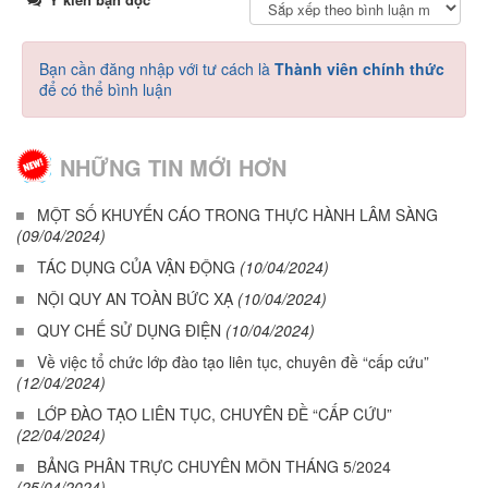
Bạn cần đăng nhập với tư cách là
Thành viên chính thức
để có thể bình luận
NHỮNG TIN MỚI HƠN
MỘT SỐ KHUYẾN CÁO TRONG THỰC HÀNH LÂM SÀNG
(09/04/2024)
TÁC DỤNG CỦA VẬN ĐỘNG
(10/04/2024)
NỘI QUY AN TOÀN BỨC XẠ
(10/04/2024)
QUY CHẾ SỬ DỤNG ĐIỆN
(10/04/2024)
Về việc tổ chức lớp đào tạo liên tục, chuyên đề “cấp cứu”
(12/04/2024)
LỚP ĐÀO TẠO LIÊN TỤC, CHUYÊN ĐỀ “CẤP CỨU”
(22/04/2024)
BẢNG PHÂN TRỰC CHUYÊN MÔN THÁNG 5/2024
(25/04/2024)