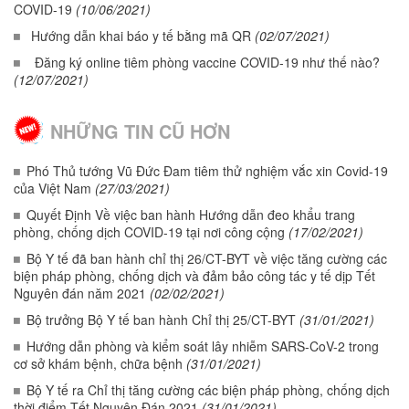
COVID-19
(10/06/2021)
Hướng dẫn khai báo y tế bằng mã QR
(02/07/2021)
Đăng ký online tiêm phòng vaccine COVID-19 như thế nào?
(12/07/2021)
NHỮNG TIN CŨ HƠN
Phó Thủ tướng Vũ Đức Đam tiêm thử nghiệm vắc xin Covid-19
của Việt Nam
(27/03/2021)
Quyết Định Về việc ban hành Hướng dẫn đeo khẩu trang
phòng, chống dịch COVID-19 tại nơi công cộng
(17/02/2021)
Bộ Y tế đã ban hành chỉ thị 26/CT-BYT về việc tăng cường các
biện pháp phòng, chống dịch và đảm bảo công tác y tế dịp Tết
Nguyên đán năm 2021
(02/02/2021)
Bộ trưởng Bộ Y tế ban hành Chỉ thị 25/CT-BYT
(31/01/2021)
Hướng dẫn phòng và kiểm soát lây nhiễm SARS-CoV-2 trong
cơ sở khám bệnh, chữa bệnh
(31/01/2021)
Bộ Y tế ra Chỉ thị tăng cường các biện pháp phòng, chống dịch
thời điểm Tết Nguyên Đán 2021
(31/01/2021)