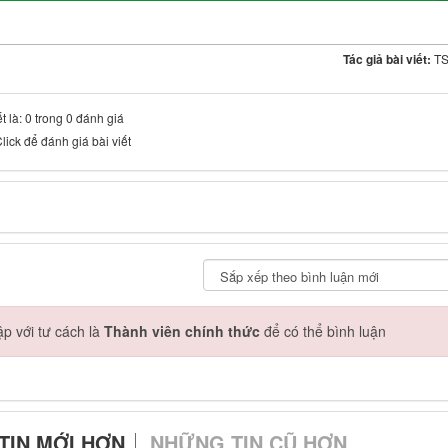
Tác giả bài viết:
TS
t là: 0 trong 0 đánh giá
lick để đánh giá bài viết
p với tư cách là
Thành viên chính thức
để có thể bình luận
TIN MỚI HƠN
NHỮNG TIN CŨ HƠN