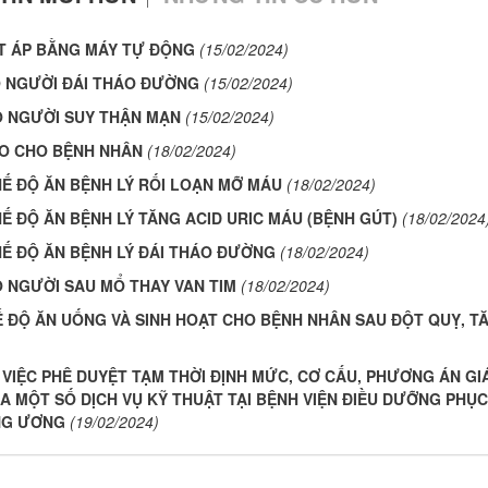
T ÁP BẰNG MÁY TỰ ĐỘNG
(15/02/2024)
 NGƯỜI ĐÁI THÁO ĐƯỜNG
(15/02/2024)
O NGƯỜI SUY THẬN MẠN
(15/02/2024)
O CHO BỆNH NHÂN
(18/02/2024)
Ế ĐỘ ĂN BỆNH LÝ RỐI LOẠN MỠ MÁU
(18/02/2024)
 ĐỘ ĂN BỆNH LÝ TĂNG ACID URIC MÁU (BỆNH GÚT)
(18/02/2024
Ế ĐỘ ĂN BỆNH LÝ ĐÁI THÁO ĐƯỜNG
(18/02/2024)
 NGƯỜI SAU MỔ THAY VAN TIM
(18/02/2024)
Ế ĐỘ ĂN UỐNG VÀ SINH HOẠT CHO BỆNH NHÂN SAU ĐỘT QUỴ, T
 VIỆC PHÊ DUYỆT TẠM THỜI ĐỊNH MỨC, CƠ CẤU, PHƯƠNG ÁN GI
A MỘT SỐ DỊCH VỤ KỸ THUẬT TẠI BỆNH VIỆN ĐIỀU DƯỠNG PHỤC
NG ƯƠNG
(19/02/2024)