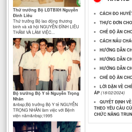
Thứ trưởng Bộ LĐTBXH Nguyễn
CÁCH ĐO HUYẾ
Đình Liêu
Thứ trưởng Bộ lao động thương
THỰC ĐƠN CHO
binh và xã hội NGUYỄN ĐÌNH LIÊU
CHẾ ĐỘ ĂN CH
THĂM VÀ LÀM VIỆC...
CÁCH NẤU CHÁ
HƯỚNG DẪN CH
HƯỚNG DẪN CHẾ
HƯỚNG DẪN CH
CHẾ ĐỘ ĂN CHO
LỜI DẶN VỀ CH
ÁP
(18/02/2024)
Bộ trưởng Bộ Y tế Nguyễn Trọng
Nhân
QUYẾT ĐỊNH VỀ
&nbsp;Bộ trưởng Bộ Y tế NGUYỄN
THEO YÊU CẦU CỦ
TRỌNG NHÂN làm việc với Bệnh
CHỨC NĂNG TRU
viện năm&nbsp;1995