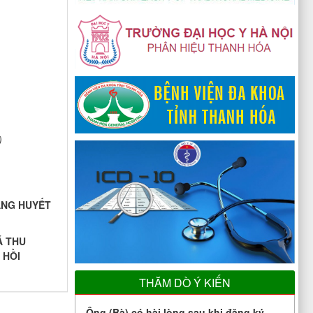
)
ĂNG HUYẾT
Á THU
 HỒI
THĂM DÒ Ý KIẾN
Ông (Bà) có hài lòng sau khi đăng ký