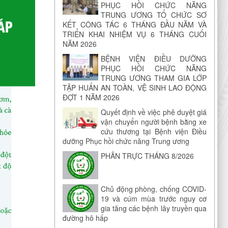
PHỤC HỒI CHỨC NĂNG
TRUNG ƯƠNG TỔ CHỨC SƠ
KẾT CÔNG TÁC 6 THÁNG ĐẦU NĂM VÀ
TRIỂN KHAI NHIỆM VỤ 6 THÁNG CUỐI
NĂM 2026
BỆNH VIỆN ĐIỀU DƯỠNG
PHỤC HỒI CHỨC NĂNG
TRUNG ƯƠNG THAM GIA LỚP
TẬP HUẤN AN TOÀN, VỆ SINH LAO ĐỘNG
ĐỢT 1 NĂM 2026
Quyết định về việc phê duyệt giá
vận chuyển người bệnh bằng xe
cứu thương tại Bệnh viện Điều
dưỡng Phục hồi chức năng Trung ương
PHÂN TRỰC THÁNG 8/2026
Chủ động phòng, chống COVID-
19 và cúm mùa trước nguy cơ
gia tăng các bệnh lây truyền qua
đường hô hấp