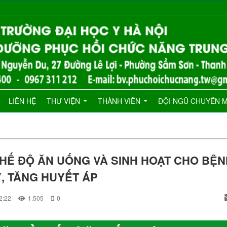
LIÊN HỆ
THƯ VIỆN
THÀNH VIÊN
ĐỘI NGŨ CHUYÊN 
CHẾ ĐỘ ĂN UỐNG VÀ SINH HOẠT CHO BỆ
, TĂNG HUYẾT ÁP
2:22
1.505
0