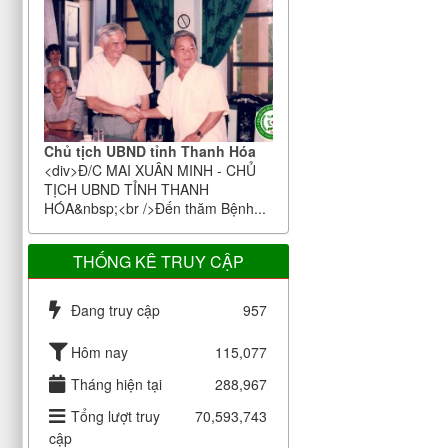
Chủ tịch UBND tỉnh Thanh Hóa
<div>Đ/C MAI XUÂN MINH - CHỦ
TỊCH UBND TỈNH THANH
HÓA&nbsp;<br />Đến thăm Bệnh...
THỐNG KÊ TRUY CẬP
Đang truy cập
957
Hôm nay
115,077
Tháng hiện tại
288,967
Tổng lượt truy
70,593,743
cập