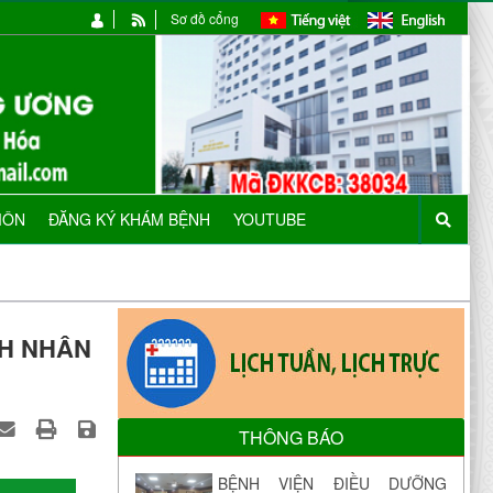
Sơ đồ cổng
MÔN
ĐĂNG KÝ KHÁM BỆNH
YOUTUBE
NH NHÂN
THÔNG BÁO
BỆNH VIỆN ĐIỀU DƯỠNG