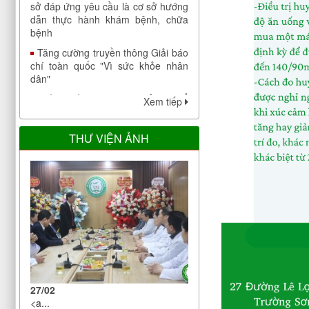
bệnh
Tăng cường truyền thông Giải báo
chí toàn quốc "Vì sức khỏe nhân
dân"
Chỉ thị của Ban bí thư về việc tổ
chức Tết Nhâm Dần năm 2022
Xem tiếp
Công bố công khai đáp ứng yêu
cầu là cơ sở thực hành trong đào
THƯ VIỆN ẢNH
tạo khối ngành sức khoẻ của Bệnh
viện Điều dưỡng Phục hồi chức
năng Trung ương
V/v bảo đảm nhân lực y tế trong
phòng, chống dịch COVID-19
Thông báo cập nhật danh sách cơ
sở đáp ứng yêu cầu là cơ sở hướng
dẫn thực hành khám bệnh, chữa
bệnh
Tăng cường truyền thông Giải báo
27/02
chí toàn quốc "Vì sức khỏe nhân
<a...