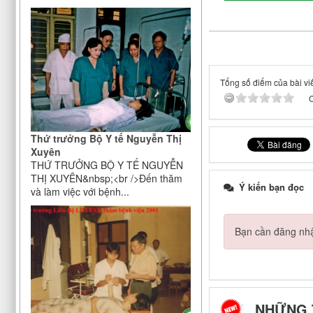
dân"
Chỉ thị của Ban bí thư về việc tổ
chức Tết Nhâm Dần năm 2022
Công bố công khai đáp ứng yêu
cầu là cơ sở thực hành trong đào
tạo khối ngành sức khoẻ của Bệnh
Tổng số điểm của bài viế
viện Điều dưỡng Phục hồi chức
C
năng Trung ương
V/v bảo đảm nhân lực y tế trong
Thứ trưởng Bộ Y tế Nguyễn Thị
phòng, chống dịch COVID-19
Xuyên
THỨ TRƯỞNG BỘ Y TẾ NGUYỄN
THỊ XUYÊN&nbsp;<br />Đến thăm
Ý kiến bạn đọc
và làm việc với bệnh...
Bạn cần đăng nhậ
NHỮNG 