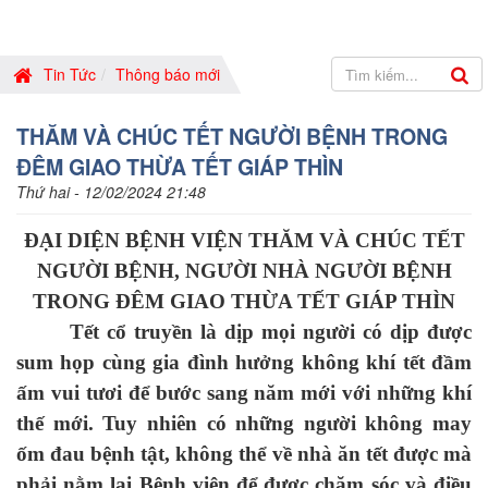
Tin Tức
Thông báo mới
THĂM VÀ CHÚC TẾT NGƯỜI BỆNH TRONG
ĐÊM GIAO THỪA TẾT GIÁP THÌN
Thứ hai - 12/02/2024 21:48
ĐẠI DIỆN BỆNH VIỆN THĂM VÀ CHÚC TẾT
NGƯỜI BỆNH, NGƯỜI NHÀ NGƯỜI BỆNH
TRONG ĐÊM GIAO THỪA TẾT GIÁP THÌN
Tết cổ truyền là dịp mọi người có dịp được
sum họp cùng gia đình hưởng không khí tết đầm
ấm vui tươi để bước sang năm mới với những khí
thế mới. Tuy nhiên có những người không may
ốm đau bệnh tật, không thể về nhà ăn tết được mà
phải nằm lại Bệnh viện để được chăm sóc và điều