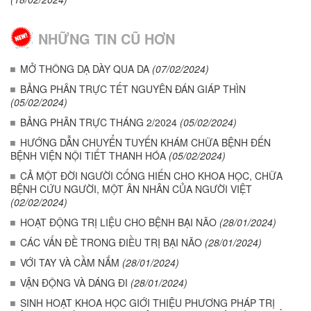
NHỮNG TIN CŨ HƠN
MỞ THÔNG DẠ DÀY QUA DA
(07/02/2024)
BẢNG PHÂN TRỰC TẾT NGUYÊN ĐÁN GIÁP THÌN
(05/02/2024)
BẢNG PHÂN TRỰC THÁNG 2/2024
(05/02/2024)
HƯỚNG DẪN CHUYỂN TUYẾN KHÁM CHỮA BỆNH ĐẾN
BỆNH VIỆN NỘI TIẾT THANH HÓA
(05/02/2024)
CẢ MỘT ĐỜI NGƯỜI CỐNG HIẾN CHO KHOA HỌC, CHỮA
BỆNH CỨU NGƯỜI, MỘT ÂN NHÂN CỦA NGƯỜI VIỆT
(02/02/2024)
HOẠT ĐỘNG TRỊ LIỆU CHO BỆNH BẠI NÃO
(28/01/2024)
CÁC VẤN ĐỀ TRONG ĐIỀU TRỊ BẠI NÃO
(28/01/2024)
VỚI TAY VÀ CẦM NẮM
(28/01/2024)
VẬN ĐỘNG VÀ DÁNG ĐI
(28/01/2024)
SINH HOẠT KHOA HỌC GIỚI THIỆU PHƯƠNG PHÁP TRỊ