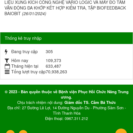
LIỆU XUNG KÍCH CÔNG NGHỆ VARIO LOGIC VÀ MÁY ĐO TẦM
VẬN ĐỘNG ĐA KHỚP KẾT HỢP KIỂM TRA, TẬP BIOFEEDBACK
BAIOBIT
(26/01/2024)
Thống kê truy nhập
Đang truy cập
305
Hôm nay
109,373
Tháng hiện tại
633,487
Tổng lượt truy cập
70,938,263
© 2023 - Bản quyền thuộc về Bệnh viện Phục Hồi Chức Năng Trung
ương.
Chịu trách nhiệm nội dung:
Giám đốc TS. Cầm Bá Thức
Địa chỉ: 27 Đường Lê Lợi, 14 Đường Nguyễn Du - Phường Sầm Sơn -
Tỉnh Thanh Hóa
Điện thoại: 0967.311.212