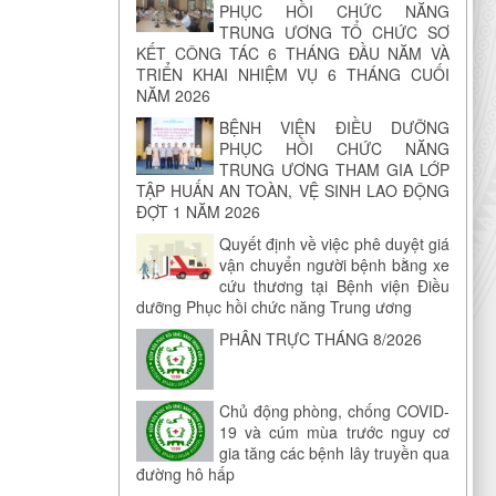
PHỤC HỒI CHỨC NĂNG
TRUNG ƯƠNG TỔ CHỨC SƠ
KẾT CÔNG TÁC 6 THÁNG ĐẦU NĂM VÀ
TRIỂN KHAI NHIỆM VỤ 6 THÁNG CUỐI
NĂM 2026
BỆNH VIỆN ĐIỀU DƯỠNG
PHỤC HỒI CHỨC NĂNG
TRUNG ƯƠNG THAM GIA LỚP
TẬP HUẤN AN TOÀN, VỆ SINH LAO ĐỘNG
ĐỢT 1 NĂM 2026
Quyết định về việc phê duyệt giá
vận chuyển người bệnh bằng xe
cứu thương tại Bệnh viện Điều
dưỡng Phục hồi chức năng Trung ương
PHÂN TRỰC THÁNG 8/2026
Chủ động phòng, chống COVID-
19 và cúm mùa trước nguy cơ
gia tăng các bệnh lây truyền qua
đường hô hấp