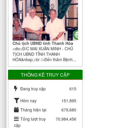
Chủ tịch UBND tỉnh Thanh Hóa
<div>Đ/C MAI XUÂN MINH - CHỦ
TỊCH UBND TỈNH THANH
HÓA&nbsp;<br />Đến thăm Bệnh...
THỐNG KÊ TRUY CẬP
Đang truy cập
615
Hôm nay
151,895
Tháng hiện tại
679,680
Tổng lượt truy
70,984,456
cập