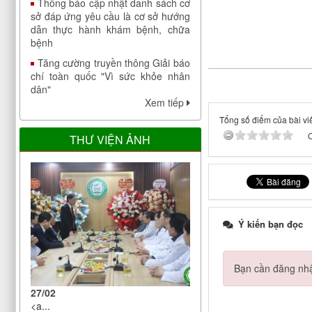
dẫn thực hành khám bệnh, chữa
bệnh
Tăng cường truyền thông Giải báo
chí toàn quốc "Vì sức khỏe nhân
dân"
Chỉ thị của Ban bí thư về việc tổ
Xem tiếp
chức Tết Nhâm Dần năm 2022
Tổng số điểm của bài viế
Công bố công khai đáp ứng yêu
C
cầu là cơ sở thực hành trong đào
THƯ VIỆN ẢNH
tạo khối ngành sức khoẻ của Bệnh
viện Điều dưỡng Phục hồi chức
năng Trung ương
V/v bảo đảm nhân lực y tế trong
phòng, chống dịch COVID-19
Ý kiến bạn đọc
Thông báo cập nhật danh sách cơ
sở đáp ứng yêu cầu là cơ sở hướng
dẫn thực hành khám bệnh, chữa
Bạn cần đăng nhậ
bệnh
27/02
Tăng cường truyền thông Giải báo
<a...
chí toàn quốc "Vì sức khỏe nhân