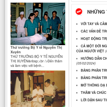
dân"
NHỮNG 
Chỉ thị của Ban bí thư về việc tổ
chức Tết Nhâm Dần năm 2022
Công bố công khai đáp ứng yêu
VỚI TAY VÀ CẦ
cầu là cơ sở thực hành trong đào
CÁC VẤN ĐỀ TR
tạo khối ngành sức khoẻ của Bệnh
viện Điều dưỡng Phục hồi chức
HOẠT ĐỘNG TRỊ
năng Trung ương
CẢ MỘT ĐỜI N
Thứ trưởng Bộ Y tế Nguyễn Thị
V/v bảo đảm nhân lực y tế trong
CỦA NGƯỜI VIỆT
(
Xuyên
phòng, chống dịch COVID-19
THỨ TRƯỞNG BỘ Y TẾ NGUYỄN
HƯỚNG DẪN CH
THỊ XUYÊN&nbsp;<br />Đến thăm
(05/02/2024)
và làm việc với bệnh...
BẢNG PHÂN TR
BẢNG PHÂN TR
MỞ THÔNG DẠ 
THĂM VÀ CHÚC 
LỜI DẶN SAU T