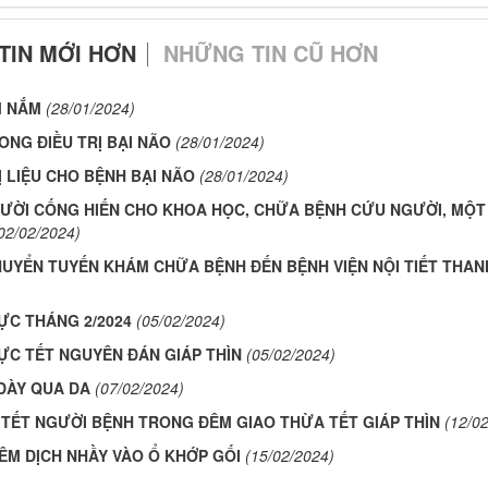
TIN MỚI HƠN
NHỮNG TIN CŨ HƠN
M NẮM
(28/01/2024)
ONG ĐIỀU TRỊ BẠI NÃO
(28/01/2024)
 LIỆU CHO BỆNH BẠI NÃO
(28/01/2024)
GƯỜI CỐNG HIẾN CHO KHOA HỌC, CHỮA BỆNH CỨU NGƯỜI, MỘT
02/02/2024)
UYỂN TUYẾN KHÁM CHỮA BỆNH ĐẾN BỆNH VIỆN NỘI TIẾT THAN
ỰC THÁNG 2/2024
(05/02/2024)
ỰC TẾT NGUYÊN ĐÁN GIÁP THÌN
(05/02/2024)
DÀY QUA DA
(07/02/2024)
TẾT NGƯỜI BỆNH TRONG ĐÊM GIAO THỪA TẾT GIÁP THÌN
(12/0
IÊM DỊCH NHẦY VÀO Ổ KHỚP GỐI
(15/02/2024)