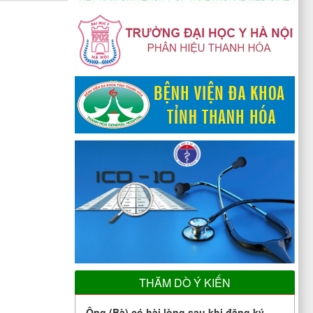
THĂM DÒ Ý KIẾN
Ông (Bà) có hài lòng sau khi đăng ký