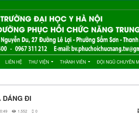
LIÊN HỆ
THƯ VIỆN
THÀNH VIÊN
ĐỘI NGŨ CHUYÊN 
 DÁNG ĐI
20:49
1.552
0