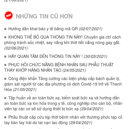
NHỮNG TIN CŨ HƠN
Hướng dẫn khai báo y tế bằng mã QR
(02/07/2021)
KHÔNG THỂ BỎ QUA THÔNG TIN NÀY! Chuyên gia chỉ cách
phòng tránh sốc nhiệt, say nắng khi thời tiết nắng nóng gay gắt.
(02/06/2021)
HÃY QUAN TÂM ĐẾN THÔNG TIN NÀY !
(30/05/2021)
PHỤC HỒI CHỨC NĂNG BỆNH NHÂN SAU PHẪU THUẬT
THAY KHỚP HÁNG NHÂN TẠO
(24/05/2021)
Công điện khẩn Tăng cường các biện pháp cấp bách quản lý,
giám sát người từ các địa phương có dịch Covid-19 trở về Thanh
Hóa
(21/05/2021)
Tập huấn về an toàn bức xạ, kiểm soát bức xạ và hướng dẫn
an toàn bức xạ ion hóa trong y tế, công nghiệp cho cán bộ, nhân
viên tại các cơ sở sử dụng thiết bị bức xạ
(29/04/2021)
Phẫu thuật cấp cứu kịp thời bệnh nhân vết thương phức tạp cổ
tay bàn tay trái do tai nạn lao động
(29/04/2021)