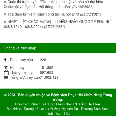
Cuộc thi trực tuyến "Tìm hiểu pháp luật về bầu cử đại biểu
Quốc hội và đại biểu Hội đồng nhân dân"
(21/04/2021)
Tọa đàm kỷ niệm ngày công tác xã hội 24/3
(24/03/2021)
NHIỆT LIỆT CHÀO MỪNG 111 NĂM NGÀY QUỐC TẾ PHỤ NỮ
(08/3/1910 - 08/3/2021)
(07/03/2021)
Thống kê truy nhập
Đang truy cập
229
Hôm nay
151,895
Tháng hiện tại
697,653
Tổng lượt truy cập
71,002,429
© 2023 - Bản quyền thuộc về Bệnh viện Phục Hồi Chức Năng Trung
ương.
Chịu trách nhiệm nội dung:
Giám đốc TS. Cầm Bá Thức
Địa chỉ: 27 Đường Lê Lợi, 14 Đường Nguyễn Du - Phường Sầm Sơn -
Tỉnh Thanh Hóa