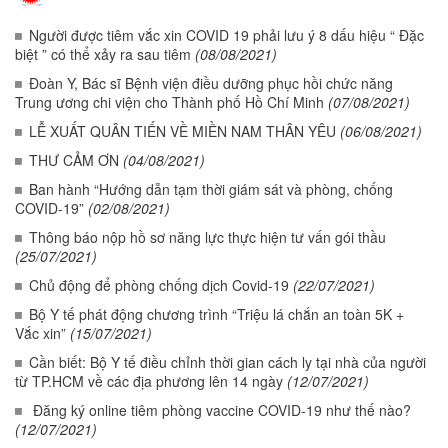
Người được tiêm vắc xin COVID 19 phải lưu ý 8 dấu hiệu “ Đặc
biệt ” có thể xảy ra sau tiêm
(08/08/2021)
Đoàn Y, Bác sĩ Bệnh viện điều dưỡng phục hồi chức năng
Trung ương chi viện cho Thành phố Hồ Chí Minh
(07/08/2021)
LỄ XUẤT QUÂN TIẾN VỀ MIỀN NAM THÂN YÊU
(06/08/2021)
THƯ CẢM ƠN
(04/08/2021)
Ban hành “Hướng dẫn tạm thời giám sát và phòng, chống
COVID-19”
(02/08/2021)
Thông báo nộp hồ sơ năng lực thực hiện tư vấn gói thầu
(25/07/2021)
Chủ động để phòng chống dịch Covid-19
(22/07/2021)
Bộ Y tế phát động chương trình “Triệu lá chắn an toàn 5K +
Vắc xin”
(15/07/2021)
Cần biết: Bộ Y tế điều chỉnh thời gian cách ly tại nhà của người
từ TP.HCM về các địa phương lên 14 ngày
(12/07/2021)
Đăng ký online tiêm phòng vaccine COVID-19 như thế nào?
(12/07/2021)