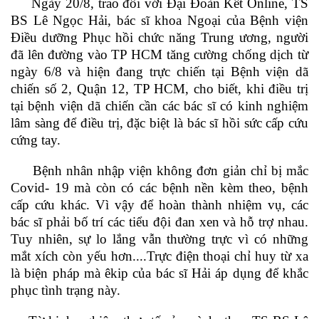
Ngày 20/8, trao đổi với Đại Đoàn Kết Online, TS
BS Lê Ngọc Hải, bác sĩ khoa Ngoại của Bệnh viện
Điều dưỡng Phục hồi chức năng Trung ương, người
đã lên đường vào TP HCM tăng cường chống dịch từ
ngày 6/8 và hiện đang trực chiến tại Bệnh viện dã
chiến số 2, Quận 12, TP HCM, cho biết, khi điều trị
tại bệnh viện dã chiến cần các bác sĩ có kinh nghiệm
lâm sàng để điều trị, đặc biệt là bác sĩ hồi sức cấp cứu
cứng tay.
Bệnh nhân nhập viện không đơn giản chỉ bị mắc
Covid- 19 mà còn có các bệnh nền kèm theo, bệnh
cấp cứu khác. Vì vậy để hoàn thành nhiệm vụ, các
bác sĩ phải bố trí các tiểu đội đan xen và hỗ trợ nhau.
Tuy nhiên, sự lo lắng vẫn thường trực vì có những
mắt xích còn yếu hơn....Trực điện thoại chỉ huy từ xa
là biện pháp mà êkip của bác sĩ Hải áp dụng để khắc
phục tình trạng này.