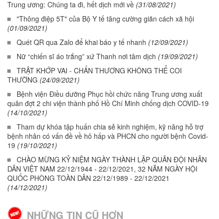
Trung ương: Chúng ta đi, hết dịch mới về
(31/08/2021)
"Thông điệp 5T" của Bộ Y tế tăng cường giãn cách xã hội
(01/09/2021)
Quét QR qua Zalo để khai báo y tế nhanh
(12/09/2021)
Nữ “chiến sĩ áo trắng” xứ Thanh nơi tâm dịch
(19/09/2021)
TRẬT KHỚP VAI - CHẤN THƯƠNG KHÔNG THỂ COI
THƯỜNG
(24/09/2021)
Bệnh viện Điều dưỡng Phục hồi chức năng Trung ương xuất
quân đợt 2 chi viện thành phố Hồ Chí Minh chống dịch COVID-19
(14/10/2021)
Tham dự khóa tập huấn chia sẻ kinh nghiệm, kỹ năng hỗ trợ
bệnh nhân có vấn đề về hô hấp và PHCN cho người bệnh Covid-
19
(19/10/2021)
CHÀO MỪNG KỶ NIỆM NGÀY THÀNH LẬP QUÂN ĐỘI NHÂN
DÂN VIỆT NAM 22/12/1944 - 22/12/2021, 32 NĂM NGÀY HỘI
QUỐC PHÒNG TOÀN DÂN 22/12/1989 - 22/12/2021
(14/12/2021)
NHỮNG TIN CŨ HƠN