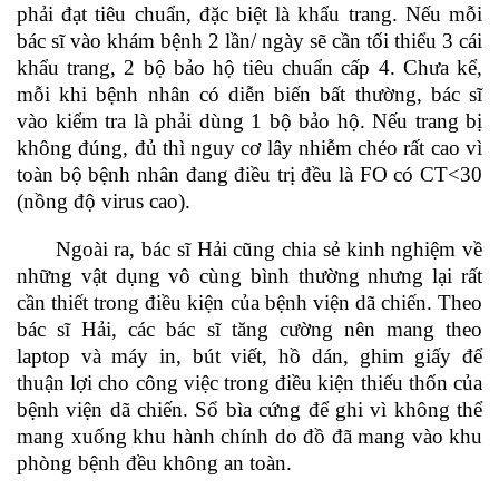
phải đạt tiêu chuẩn, đặc biệt là khẩu trang. Nếu mỗi
bác sĩ vào khám bệnh 2 lần/ ngày sẽ cần tối thiểu 3 cái
khẩu trang, 2 bộ bảo hộ tiêu chuẩn cấp 4. Chưa kể,
mỗi khi bệnh nhân có diễn biến bất thường, bác sĩ
vào kiểm tra là phải dùng 1 bộ bảo hộ. Nếu trang bị
không đúng, đủ thì nguy cơ lây nhiễm chéo rất cao vì
toàn bộ bệnh nhân đang điều trị đều là FO có CT<30
(nồng độ virus cao).
Ngoài ra, bác sĩ Hải cũng chia sẻ kinh nghiệm về
những vật dụng vô cùng bình thường nhưng lại rất
cần thiết trong điều kiện của bệnh viện dã chiến. Theo
bác sĩ Hải, các bác sĩ tăng cường nên mang theo
laptop và máy in, bút viết, hồ dán, ghim giấy để
thuận lợi cho công việc trong điều kiện thiếu thốn của
bệnh viện dã chiến. Sổ bìa cứng để ghi vì không thể
mang xuống khu hành chính do đồ đã mang vào khu
phòng bệnh đều không an toàn.