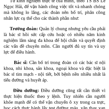
Từ kinh nghiệm thực tế của mình, theo TS BS Lê
Ngọc Hải, để vận hành công việc tốt và nhanh chóng
mà không lo lắng, các đoàn nên bố trí, phân công
nhân lực cụ thể cho các thành phần như:
Trưởng đoàn:
Quản lý chung nhưng yêu cầu phải
là bác sĩ hồi sức cấp cứu hoặc có nhiều năm kinh
nghiệm lâm sàng đa khoa để hội chẩn và quyết định
các vấn đề chuyên môn. Cần người đủ uy tín và uy
lực để điều hành.
Bác sĩ:
Cần bố trí trong đoàn có các bác sĩ nội
khoa, nhi khoa, sản khoa, ngoại khoa và đặc biệt là
bác sĩ tim mạch - nội tiết, bởi bệnh nền nhiều nhất là
tiểu đường và huyết áp.
Điều dưỡng:
Điều dưỡng cũng rất cần thiết vì
thực hiện thuốc theo y lệnh. Tuy nhiên cần người
khỏe mạnh để có thể vận chuyển ô xy trong ca trực,
học cách thực hành lấy test đường máu, vặn thay van