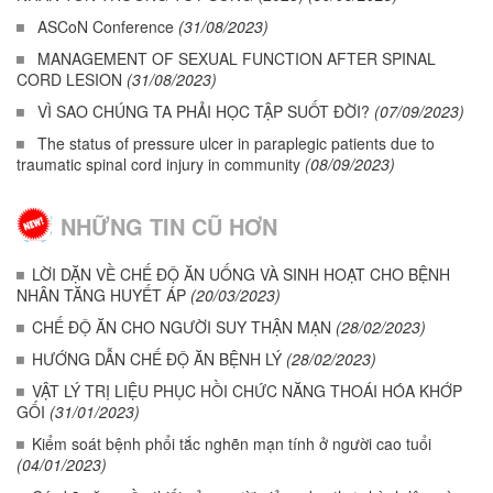
ASCoN Conference
(31/08/2023)
MANAGEMENT OF SEXUAL FUNCTION AFTER SPINAL
CORD LESION
(31/08/2023)
VÌ SAO CHÚNG TA PHẢI HỌC TẬP SUỐT ĐỜI?
(07/09/2023)
The status of pressure ulcer in paraplegic patients due to
traumatic spinal cord injury in community
(08/09/2023)
NHỮNG TIN CŨ HƠN
LỜI DẶN VỀ CHẾ ĐỘ ĂN UỐNG VÀ SINH HOẠT CHO BỆNH
NHÂN TĂNG HUYẾT ÁP
(20/03/2023)
CHẾ ĐỘ ĂN CHO NGƯỜI SUY THẬN MẠN
(28/02/2023)
HƯỚNG DẪN CHẾ ĐỘ ĂN BỆNH LÝ
(28/02/2023)
VẬT LÝ TRỊ LIỆU PHỤC HỒI CHỨC NĂNG THOÁI HÓA KHỚP
GỐI
(31/01/2023)
Kiểm soát bệnh phổi tắc nghẽn mạn tính ở người cao tuổi
(04/01/2023)