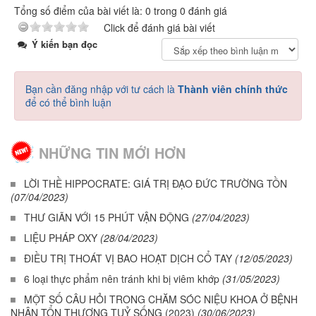
Tổng số điểm của bài viết là: 0 trong 0 đánh giá
Click để đánh giá bài viết
Ý kiến bạn đọc
Bạn cần đăng nhập với tư cách là
Thành viên chính thức
để có thể bình luận
NHỮNG TIN MỚI HƠN
LỜI THỀ HIPPOCRATE: GIÁ TRỊ ĐẠO ĐỨC TRƯỜNG TỒN
(07/04/2023)
THƯ GIÃN VỚI 15 PHÚT VẬN ĐỘNG
(27/04/2023)
LIỆU PHÁP OXY
(28/04/2023)
ĐIỀU TRỊ THOÁT VỊ BAO HOẠT DỊCH CỔ TAY
(12/05/2023)
6 loại thực phẩm nên tránh khi bị viêm khớp
(31/05/2023)
MỘT SỐ CÂU HỎI TRONG CHĂM SÓC NIỆU KHOA Ở BỆNH
NHÂN TỔN THƯƠNG TUỶ SỐNG (2023)
(30/06/2023)