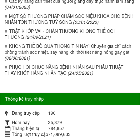
Các kỹ năng cần thiết của người giảng dạy thực hành lâm sàng
(04/01/2023)
MỘT SỐ PHƯƠNG PHÁP CHĂM SÓC NIỆU KHOA CHO BỆNH
NHÂN TỔN THƯƠNG TUỶ SỐNG
(03/01/2023)
TRẬT KHỚP VAI - CHẤN THƯƠNG KHÔNG THỂ COI
THƯỜNG
(24/09/2021)
KHÔNG THỂ BỎ QUA THÔNG TIN NÀY! Chuyên gia chỉ cách
phòng tránh sốc nhiệt, say nắng khi thời tiết nắng nóng gay gắt.
(02/06/2021)
PHỤC HỒI CHỨC NĂNG BỆNH NHÂN SAU PHẪU THUẬT
THAY KHỚP HÁNG NHÂN TẠO
(24/05/2021)
Thống kê truy nhập
Đang truy cập
190
Hôm nay
35,379
Tháng hiện tại
784,857
Tổng lượt truy cập
71,089,633