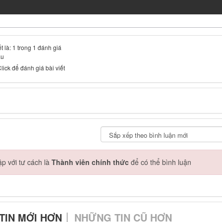
t là: 1 trong 1 đánh giá
ầu
lick để đánh giá bài viết
p với tư cách là
Thành viên chính thức
để có thể bình luận
TIN MỚI HƠN
NHỮNG TIN CŨ HƠN