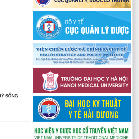
UỶ SỐNG