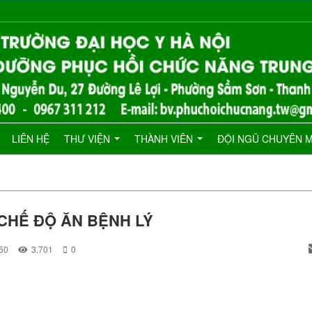
LIÊN HỆ
THƯ VIỆN
THÀNH VIÊN
ĐỘI NGŨ CHUYÊN 
CHẾ ĐỘ ĂN BỆNH LÝ
:50
3.701
0