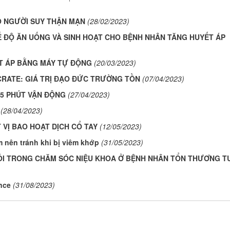
O NGƯỜI SUY THẬN MẠN
(28/02/2023)
Ế ĐỘ ĂN UỐNG VÀ SINH HOẠT CHO BỆNH NHÂN TĂNG HUYẾT ÁP
T ÁP BẰNG MÁY TỰ ĐỘNG
(20/03/2023)
CRATE: GIÁ TRỊ ĐẠO ĐỨC TRƯỜNG TỒN
(07/04/2023)
15 PHÚT VẬN ĐỘNG
(27/04/2023)
(28/04/2023)
T VỊ BAO HOẠT DỊCH CỔ TAY
(12/05/2023)
m nên tránh khi bị viêm khớp
(31/05/2023)
ỎI TRONG CHĂM SÓC NIỆU KHOA Ở BỆNH NHÂN TỔN THƯƠNG T
nce
(31/08/2023)