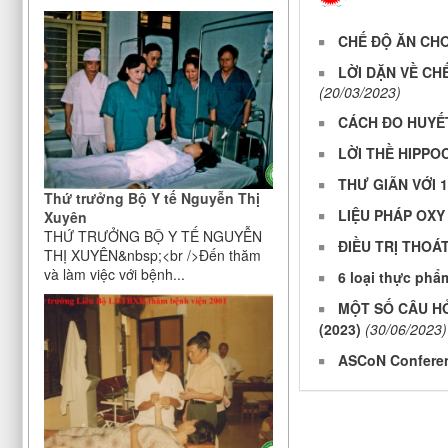
V/v bảo đảm nhân lực y tế trong
phòng, chống dịch COVID-19
CHẾ ĐỘ ĂN CH
LỜI DẶN VỀ CH
(20/03/2023)
CÁCH ĐO HUYẾ
LỜI THỀ HIPPO
THƯ GIÃN VỚI 
Thứ trưởng Bộ Y tế Nguyễn Thị
LIỆU PHÁP OXY
Xuyên
THỨ TRƯỞNG BỘ Y TẾ NGUYỄN
ĐIỀU TRỊ THOÁ
THỊ XUYÊN&nbsp;<br />Đến thăm
và làm việc với bệnh...
6 loại thực phẩ
MỘT SỐ CÂU H
(2023)
(30/06/2023)
ASCoN Confere