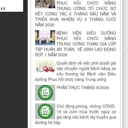
PHỤC HỒI CHỨC NĂNG
TRUNG ƯƠNG TỔ CHỨC SƠ
KẾT CÔNG TÁC 6 THÁNG ĐẦU NĂM VÀ
TRIỂN KHAI NHIỆM VỤ 6 THÁNG CUỐI
NĂM 2026
BỆNH VIỆN ĐIỀU DƯỠNG
PHỤC HỒI CHỨC NĂNG
TRUNG ƯƠNG THAM GIA LỚP
TẬP HUẤN AN TOÀN, VỆ SINH LAO ĐỘNG
ĐỢT 1 NĂM 2026
Quyết định về việc phê duyệt giá
vận chuyển người bệnh bằng xe
cứu thương tại Bệnh viện Điều
dưỡng Phục hồi chức năng Trung ương
PHÂN TRỰC THÁNG 8/2026
Chủ động phòng, chống COVID-
19 và cúm mùa trước nguy cơ
gia tăng các bệnh lây truyền qua
đường hô hấp