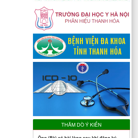
THĂM DÒ Ý KIẾN
Ông (Bà) có hài lòng sau khi đăng ký