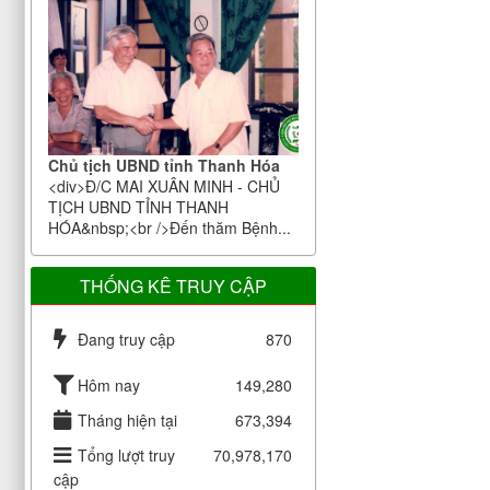
Chủ tịch UBND tỉnh Thanh Hóa
<div>Đ/C MAI XUÂN MINH - CHỦ
TỊCH UBND TỈNH THANH
HÓA&nbsp;<br />Đến thăm Bệnh...
THỐNG KÊ TRUY CẬP
Đang truy cập
870
Hôm nay
149,280
Tháng hiện tại
673,394
Tổng lượt truy
70,978,170
cập