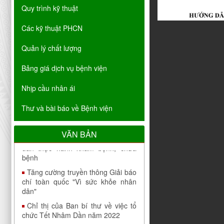
Quy trình kỹ thuật
Các kỹ thuật PHCN
Quản lý chất lượng
Bảng giá dịch vụ bệnh viện
Nhịp cầu nhân ái
Thư và bài báo về Bệnh viện
Thông báo cập nhật danh sách cơ
sở đáp ứng yêu cầu là cơ sở hướng
VĂN BẢN
dẫn thực hành khám bệnh, chữa
bệnh
Tăng cường truyền thông Giải báo
chí toàn quốc "Vì sức khỏe nhân
dân"
Chỉ thị của Ban bí thư về việc tổ
chức Tết Nhâm Dần năm 2022
Công bố công khai đáp ứng yêu