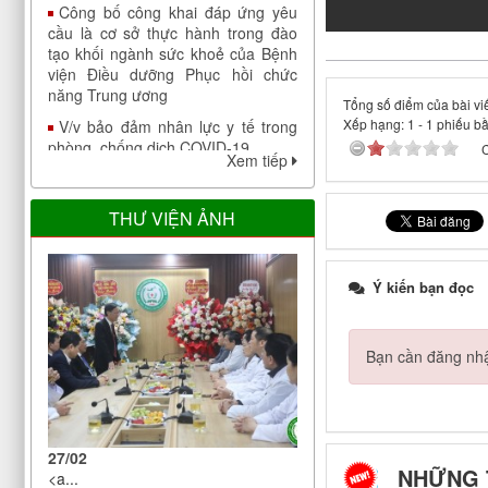
cầu là cơ sở thực hành trong đào
tạo khối ngành sức khoẻ của Bệnh
viện Điều dưỡng Phục hồi chức
năng Trung ương
V/v bảo đảm nhân lực y tế trong
Tổng số điểm của bài viế
phòng, chống dịch COVID-19
Xếp hạng:
1
-
1
phiếu b
C
Thông báo cập nhật danh sách cơ
Xem tiếp
sở đáp ứng yêu cầu là cơ sở hướng
dẫn thực hành khám bệnh, chữa
THƯ VIỆN ẢNH
bệnh
Tăng cường truyền thông Giải báo
chí toàn quốc "Vì sức khỏe nhân
Ý kiến bạn đọc
dân"
Chỉ thị của Ban bí thư về việc tổ
chức Tết Nhâm Dần năm 2022
Bạn cần đăng nhậ
Công bố công khai đáp ứng yêu
cầu là cơ sở thực hành trong đào
tạo khối ngành sức khoẻ của Bệnh
viện Điều dưỡng Phục hồi chức
27/02
năng Trung ương
NHỮNG 
<a...